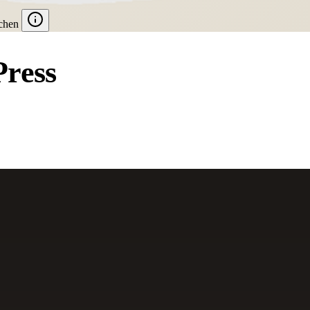
chen
Press