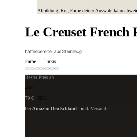
Abbildung: Rot, Farbe deiner Auswahl kann abwei
Le Creuset French 
Kaffeebereiter aus Steinzeug
Farbe
— Türkis
Bester Preis ab
48 €
79 €
−39%
bei
Amazon Deutschland
·
inkl. Versand
·