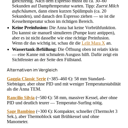
gleichzeitig. Nach dem Espresso musst du ca. 30–60
Sekunden auf Dampftemperatur warten. Tipp:
Zuerst Milch
aufschäumen
, dann einen kurzen Spülimpuls (ca. 20
Sekunden), und danach den Espresso ziehen — so ist die
Kesseltemperatur schon im richtigen Bereich.
Keine Preinfusion:
Die Anna hat keine Vorbrühfunktion.
Du kannst sie manuell simulieren (Pumpe kurz antippen),
aber es ist nicht dasselbe wie eine richtige Preinfusion.
Wenn dir das wichtig ist, schau dir die
Lelit Mara X
an.
Wassertank-Befüllung:
Die Öffnung oben ist relativ klein
— eine Kanne mit schmalem Ausguss hilft. Dafür zeigt ein
Sichtfenster an der Seite den Füllstand.
Alternativen im Vergleich
Gaggia Classic Serie
(~385–460 €): 58 mm Standard-
Siebträger, aber ohne PID und mit weniger Temperaturstabilität
als die Anna TEM.
Rancilio Silvia
(~580 €): 58 mm, massiver Kessel, aber ohne
PID und deutlich teurer — Temperatur-Surfing nötig.
Sage Bambino
(~300 €): Kompakter, schneller (ThermoJet 3
Sek.), aber Thermoblock statt Brühkessel und ohne
Manometer.