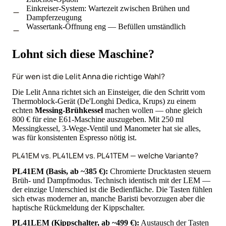
Einkreiser-System: Wartezeit zwischen Brühen und
Dampferzeugung
Wassertank-Öffnung eng — Befüllen umständlich
Lohnt sich diese Maschine?
Für wen ist die Lelit Anna die richtige Wahl?
Die Lelit Anna richtet sich an Einsteiger, die den Schritt vom
Thermoblock-Gerät (De'Longhi Dedica, Krups) zu einem
echten
Messing-Brühkessel
machen wollen — ohne gleich
800 € für eine E61-Maschine auszugeben. Mit 250 ml
Messingkessel, 3-Wege-Ventil und Manometer hat sie alles,
was für konsistenten Espresso nötig ist.
PL41EM vs. PL41LEM vs. PL41TEM — welche Variante?
PL41EM (Basis, ab ~385 €):
Chromierte Drucktasten steuern
Brüh- und Dampfmodus. Technisch identisch mit der LEM —
der einzige Unterschied ist die Bedienfläche. Die Tasten fühlen
sich etwas moderner an, manche Baristi bevorzugen aber die
haptische Rückmeldung der Kippschalter.
PL41LEM (Kippschalter, ab ~499 €):
Austausch der Tasten