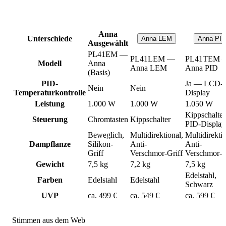
Anna
Unterschiede
Anna LEM
Anna PID
Ausgewählt
PL41EM —
PL41LEM —
PL41TEM 
Modell
Anna
Anna LEM
Anna PID
(Basis)
PID-
Ja — LCD-
Nein
Nein
Temperaturkontrolle
Display
Leistung
1.000 W
1.000 W
1.050 W
Kippschalter
Steuerung
Chromtasten
Kippschalter
PID-Display
Beweglich,
Multidirektional,
Multidirektio
Dampflanze
Silikon-
Anti-
Anti-
Griff
Verschmor-Griff
Verschmor-G
Gewicht
7,5 kg
7,2 kg
7,5 kg
Edelstahl,
Farben
Edelstahl
Edelstahl
Schwarz
UVP
ca. 499 €
ca. 549 €
ca. 599 €
Stimmen aus dem Web