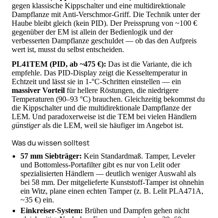
gegen klassische Kippschalter und eine multidirektionale
Dampflanze mit Anti-Verschmor-Griff. Die Technik unter der
Haube bleibt gleich (kein PID). Der Preissprung von ~100 €
gegenüber der EM ist allein der Bedienlogik und der
verbesserten Dampflanze geschuldet — ob das den Aufpreis
wert ist, musst du selbst entscheiden.
PL41TEM (PID, ab ~475 €):
Das ist die Variante, die ich
empfehle. Das PID-Display zeigt die Kesseltemperatur in
Echtzeit und lässt sie in 1-°C-Schritten einstellen — ein
massiver Vorteil
für hellere Röstungen, die niedrigere
Temperaturen (90–93 °C) brauchen. Gleichzeitig bekommst du
die Kippschalter und die multidirektionale Dampflanze der
LEM. Und paradoxerweise ist die TEM bei vielen Händlern
günstiger
als die LEM, weil sie häufiger im Angebot ist.
Was du wissen solltest
57 mm Siebträger:
Kein Standardmaß. Tamper, Leveler
und Bottomless-Portafilter gibt es nur von Lelit oder
spezialisierten Händlern — deutlich weniger Auswahl als
bei 58 mm. Der mitgelieferte Kunststoff-Tamper ist ohnehin
ein Witz, plane einen echten Tamper (z. B. Lelit PLA471A,
~35 €) ein.
Einkreiser-System:
Brühen und Dampfen gehen nicht