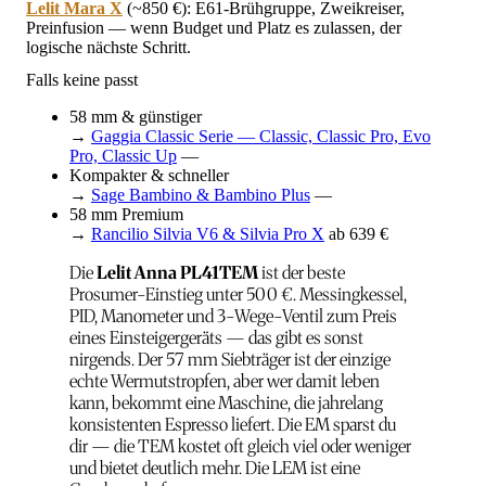
Lelit Mara X
(~850 €): E61-Brühgruppe, Zweikreiser,
Preinfusion — wenn Budget und Platz es zulassen, der
logische nächste Schritt.
Falls keine passt
58 mm & günstiger
→
Gaggia Classic Serie — Classic, Classic Pro, Evo
Pro, Classic Up
—
Kompakter & schneller
→
Sage Bambino & Bambino Plus
—
58 mm Premium
→
Rancilio Silvia V6 & Silvia Pro X
ab 639 €
Die
Lelit Anna PL41TEM
ist der beste
Prosumer-Einstieg unter 500 €. Messingkessel,
PID, Manometer und 3-Wege-Ventil zum Preis
eines Einsteigergeräts — das gibt es sonst
nirgends. Der 57 mm Siebträger ist der einzige
echte Wermutstropfen, aber wer damit leben
kann, bekommt eine Maschine, die jahrelang
konsistenten Espresso liefert. Die EM sparst du
dir — die TEM kostet oft gleich viel oder weniger
und bietet deutlich mehr. Die LEM ist eine