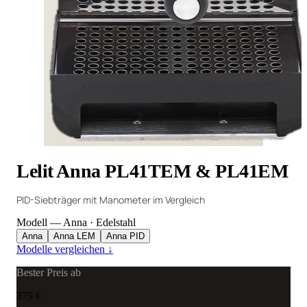
Lelit Anna PL41TEM & PL41EM
PID-Siebträger mit Manometer im Vergleich
Modell
— Anna
·
Edelstahl
Anna
Anna LEM
Anna PID
Modelle vergleichen
↓
Bester Preis ab
379 €