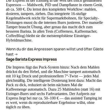
Die Express ist der Einstieg in die Welt des frisch gemahlenen
Espressos — Mahlwerk, PID und Dampflanze in einem Gerät,
ab ca. 500 €. Du lernst den kompletten Workflow: mahlen,
dosieren, tampern, ziehen. Das integrierte 16-stufige
Kegelmahlwerk reicht für Supermarktbohnen, für Specialty-
Röstungen musst du die internen Burrs justieren. Der manuelle
Tamper braucht Übung, aber genau das macht dich zum
besseren Barista. In allen Tests (Coffeeness, Kaffeemacher,
CoffeeBlog) bleibt sie die meistempfohlene Einsteiger-
Hybridmaschine.
Wenn du dir das Anpressen sparen willst und öfter Gäste
hast →
Sage Barista Express Impress
Die Impress fügt das Puck-System hinzu: Nach dem Mahlen
drückst du den Hebel, und die Maschine tampert automatisch
mit 10 kg Druck und professionellem 7°-Twist — jedes Mal
gleichmäßig. Die intelligente Dosierung lernt dazu: Macht das
Puck zu dick, reduziert sie beim nächsten Mal die
Kaffeemenge automatisch. Dazu 25 Mahlstufen (statt 16) mit
Etzinger-Burrs und sechs Farbvarianten. Der Aufpreis zur
Express liegt bei nur ca. 50–100 € — das assisted Tamping ist
es wert, wenn du reproduzierbare Ergebnisse willst, ohne
täglich zu üben.