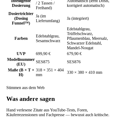
Intelligente
Automatisch (lernt Dosis,
/ 2 Tassen /
Dosierung
korrigiert automatisch)
Freihand)
Dosiertrichter
Ja (im
(Dosing
Ja (integriert)
Lieferumfang)
Funnel™)
Edelstahlgrau,
Trüffelschwarz,
Edelstahlgrau,
Farben
Pflaumenblau, Meersalz,
Sesamschwarz
Schwarzer Edelstahl,
Mandel-Nougat
UVP
699,90 €
679,90 €
Modellnummer
SES875
SES876
(EU)
Maße (B × T ×
318 × 351 × 404
330 × 380 × 410 mm
H)
mm
Stimmen aus dem Web
Was andere sagen
Hand verlesene Zitate aus YouTube-Tests, Foren,
Käuferrezensionen und Fachpresse — bewusst auch kritische.