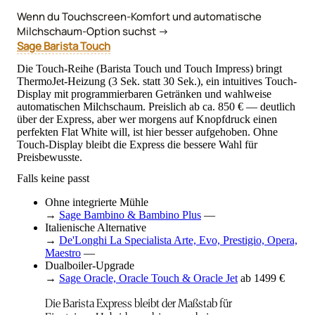
Wenn du Touchscreen-Komfort und automatische
Milchschaum-Option suchst →
Sage Barista Touch
Die Touch-Reihe (Barista Touch und Touch Impress) bringt
ThermoJet-Heizung (3 Sek. statt 30 Sek.), ein intuitives Touch-
Display mit programmierbaren Getränken und wahlweise
automatischen Milchschaum. Preislich ab ca. 850 € — deutlich
über der Express, aber wer morgens auf Knopfdruck einen
perfekten Flat White will, ist hier besser aufgehoben. Ohne
Touch-Display bleibt die Express die bessere Wahl für
Preisbewusste.
Falls keine passt
Ohne integrierte Mühle
→
Sage Bambino & Bambino Plus
—
Italienische Alternative
→
De'Longhi La Specialista Arte, Evo, Prestigio, Opera,
Maestro
—
Dualboiler-Upgrade
→
Sage Oracle, Oracle Touch & Oracle Jet
ab 1499 €
Die Barista Express bleibt der Maßstab für