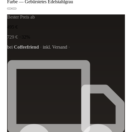
Farbe
— Gebürstetes Edelstahlgrau
Bester Preis ab
495 €
729 €
−32%
bei
Coffeefriend
·
inkl. Versand
·