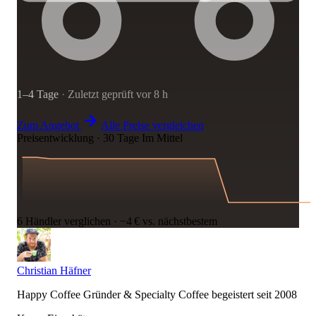
1–4 Tage
·
Zuletzt geprüft vor 8 h
Zum Angebot
Alle Preise vergleichen
Preisentwicklung · 30 Tage
Im Mittel
6 Händler verglichen
·
−4 € vs. nächstbestem
Christian Häfner
Happy Coffee Gründer & Specialty Coffee begeistert seit 2008