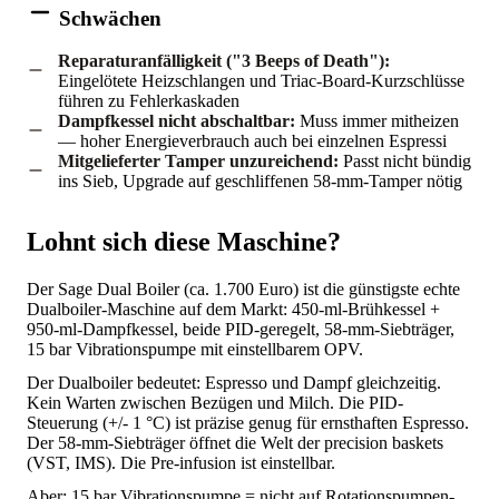
Schwächen
Reparaturanfälligkeit ("3 Beeps of Death"):
Eingelötete Heizschlangen und Triac-Board-Kurzschlüsse
führen zu Fehlerkaskaden
Dampfkessel nicht abschaltbar:
Muss immer mitheizen
— hoher Energieverbrauch auch bei einzelnen Espressi
Mitgelieferter Tamper unzureichend:
Passt nicht bündig
ins Sieb, Upgrade auf geschliffenen 58-mm-Tamper nötig
Lohnt sich diese Maschine?
Der Sage Dual Boiler (ca. 1.700 Euro) ist die günstigste echte
Dualboiler-Maschine auf dem Markt: 450-ml-Brühkessel +
950-ml-Dampfkessel, beide PID-geregelt, 58-mm-Siebträger,
15 bar Vibrationspumpe mit einstellbarem OPV.
Der Dualboiler bedeutet: Espresso und Dampf gleichzeitig.
Kein Warten zwischen Bezügen und Milch. Die PID-
Steuerung (+/- 1 °C) ist präzise genug für ernsthaften Espresso.
Der 58-mm-Siebträger öffnet die Welt der precision baskets
(VST, IMS). Die Pre-infusion ist einstellbar.
Aber: 15 bar Vibrationspumpe = nicht auf Rotationspumpen-