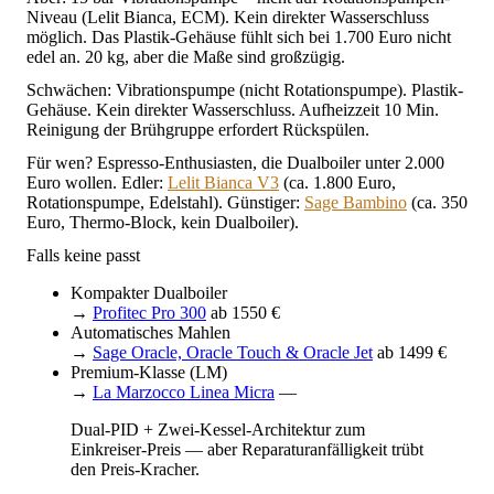
Niveau (Lelit Bianca, ECM). Kein direkter Wasserschluss
möglich. Das Plastik-Gehäuse fühlt sich bei 1.700 Euro nicht
edel an. 20 kg, aber die Maße sind großzügig.
Schwächen: Vibrationspumpe (nicht Rotationspumpe). Plastik-
Gehäuse. Kein direkter Wasserschluss. Aufheizzeit 10 Min.
Reinigung der Brühgruppe erfordert Rückspülen.
Für wen? Espresso-Enthusiasten, die Dualboiler unter 2.000
Euro wollen. Edler:
Lelit Bianca V3
(ca. 1.800 Euro,
Rotationspumpe, Edelstahl). Günstiger:
Sage Bambino
(ca. 350
Euro, Thermo-Block, kein Dualboiler).
Falls keine passt
Kompakter Dualboiler
→
Profitec Pro 300
ab 1550 €
Automatisches Mahlen
→
Sage Oracle, Oracle Touch & Oracle Jet
ab 1499 €
Premium-Klasse (LM)
→
La Marzocco Linea Micra
—
Dual-PID + Zwei-Kessel-Architektur zum
Einkreiser-Preis — aber Reparaturanfälligkeit trübt
den Preis-Kracher.