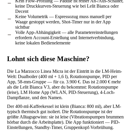
Kein Flow-Profiling — Paddle ist reiner An-/Aus-Schalter,
keine Druckkurven-Steuerung wie bei Lelit Bianca oder
Decent
Keine Volumetrik — Espressozug muss manuell per
Waage gestoppt werden, Shot-Timer nur in der App
sichtbar
Volle App-Abhängigkeit — alle Parametereinstellungen
erfordern Account-Erstellung und Internetverbindung,
keine lokalen Bedienelemente
Lohnt sich diese Maschine?
Die La Marzocco Linea Micra ist der Eintritt in die LM-Heim-
Welt: Dualboiler (400 ml + 1,6 l), Rotationspumpe, PID per
App, 58-mm-Gruppe — für ca. 3.900 €. Das ist 2.000 € mehr
als die Lelit Bianca V3, aber du bekommst: Rotationspumpe
(leise), LM Home App (WLAN, PID-Steuerung), 4-Loch-
Dampflanze, und den Namen.
Der 400-ml-Kaffeekessel ist klein (Bianca: 800 ml), aber LM-
typisch thermisch gut isoliert. Die Rotationspumpe ist der
größte Alltagsgewinn: sie ist leise (Vibrationspumpen brummen
hörbar durch die Arbeitsplatte). Die App funktioniert — PID-
Einstellungen, Standby-Timer, Gruppenkopf-Vorbrühung.