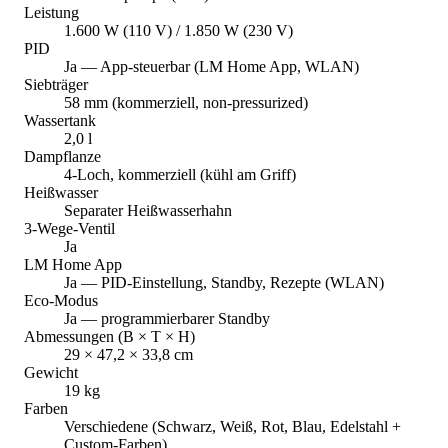
Leistung
1.600 W (110 V) / 1.850 W (230 V)
PID
Ja — App-steuerbar (LM Home App, WLAN)
Siebträger
58 mm (kommerziell, non-pressurized)
Wassertank
2,0 l
Dampflanze
4-Loch, kommerziell (kühl am Griff)
Heißwasser
Separater Heißwasserhahn
3-Wege-Ventil
Ja
LM Home App
Ja — PID-Einstellung, Standby, Rezepte (WLAN)
Eco-Modus
Ja — programmierbarer Standby
Abmessungen (B × T × H)
29 × 47,2 × 33,8 cm
Gewicht
19 kg
Farben
Verschiedene (Schwarz, Weiß, Rot, Blau, Edelstahl +
Custom-Farben)