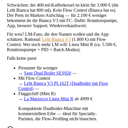
Schwächen: der 400-ml-Kaffeekessel ist klein für 3.900 € (die
Lelit Bianca hat 800 ml). Kein Flow Control (Bianca hat es).
Der Preis ist Marken-Aufschlag — für 2.100 € weniger
bekommst du die Bianca V3 mit FC. Dafür: Rotationspumpe,
App, besserer Support, Wiederverkaufswert.
Für wen? LM-Fans, die den Namen wollen und die App
schätzen. Rational:
Lelit Bianca V3
(1.800 €) mit Flow
Control. Wer noch mehr LM will: Linea Mini R (ca. 5.500 €,
Rotationspumpe + PID + Batch-Modus).
Falls keine passt
Prosumer für weniger
→
Sage Dual Boiler SES920
—
Mit Flow Control
→
Lelit Bianca V3 PL162T (Dualboiler mit Flow
Control)
—
Flaggschiff (Mini R)
→
La Marzocco Linea Mini R
ab 4999 €
Kompakteste Dualboiler-Maschine mit
kommerziellem Erbe — ideal für Specialty-
Puristen, die Flow-Profiling nicht brauchen.