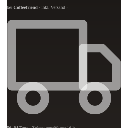
bei
Coffeefriend
·
inkl. Versand
·
56–84 Tage
·
Zuletzt geprüft vor 16 h