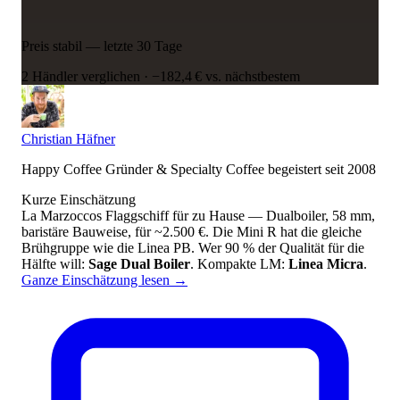
Preis stabil — letzte 30 Tage
2 Händler verglichen
·
−182,4 € vs. nächstbestem
Christian Häfner
Happy Coffee Gründer & Specialty Coffee begeistert seit 2008
Kurze Einschätzung
La Marzoccos Flaggschiff für zu Hause — Dualboiler, 58 mm,
baristäre Bauweise, für ~2.500 €. Die Mini R hat die gleiche
Brühgruppe wie die Linea PB. Wer 90 % der Qualität für die
Hälfte will:
Sage Dual Boiler
. Kompakte LM:
Linea Micra
.
Ganze Einschätzung lesen
→