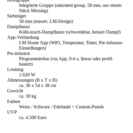
Integrierte Gruppe (saturated group, 58 mm, aus einem
Stück Messing)
Siebträger
58 mm (massiv, LM-Design)
Dampflanze
Kühl-touch-Dampflanze (schwenkbar, heisser Dampf)
App-Verbindung
LM Home App (WiFi, Temperatur, Timer, Pre-infusion-
Einstellungen)
Pre-infusion
Programmierbar (via App, 0-6 s, linear oder profil-
basiert)
Leistung
1.620 W
Abmessungen (B x T x H)
ca. 36 x 54 x 38 cm
Gewicht
ca. 30 kg
Farben
Weiss / Schwarz / Edelstahl + Custom-Panels
UVP
ca. 4.500 Euro