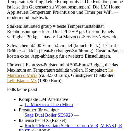
Temperatur-Surfing, keine Kompromisse. Die Rotationspumpe
ist leise (im Gegensatz zu Vibrationspumpen). Die LM Home
App steuert Temperatur, Pre-infusion und Timer per WiFi —
modern und praktisch.
Stärken: saturated group = beste Temperaturstabilität.
Rotationspumpe = leise. Dual-PID + App. Custom-Panels
verfügbar. 30 kg = massiv. La Marzocco-Service-Netzwerk.
Schwächen: 4.500 Euro. 54 cm tief (braucht Platz). 175-ml-
Brühkessel klein (Heat-Exchanger-Zuführung). Custom-Panels
kosten extra. App-abhängig für erweiterte Einstellungen.
Für wen? Espresso-Puristen mit 4.500-Euro-Budget, die das
Maximum an Temperaturstabilität wollen. Kompakter:
La
Marzocco Micra
(ca. 3.500 Euro). Günstigerer Dualboiler:
Lelit Bianca V3
(1.800 Euro).
Falls keine passt
Kompakte LM-Alternative
→
La Marzocco Linea Micra
—
Prosumer für weniger
→
Sage Dual Boiler SES920
—
Italienischer HX (Rocket)
→
Rocket Mozzafiato Serie — Crono V, R, V FAST, R
FAST
ab 1599 €