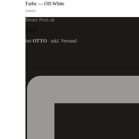
Farbe
— Off-White
Bester Preis ab
229 €
bei
OTTO
·
inkl. Versand
·