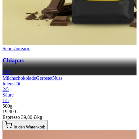
Sehr säurearm
Chiapas
🇲🇽
Milchschokolade
Geröstet
Nuss
Intensität
2/5
Säure
1/5
500g
19,90 €
Espresso
39,80 €/kg
In den Warenkorb