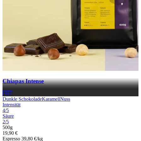
Chiapas Intense
🇲🇽
Dunkle Schokolade
Karamell
Nuss
Intensität
4/5
Säure
2/5
500g
19,90 €
Espresso
39,80 €/kg