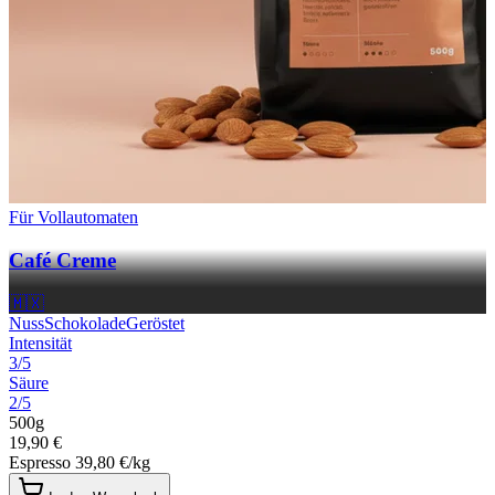
Für Vollautomaten
Café Creme
🇲🇽
Nuss
Schokolade
Geröstet
Intensität
3/5
Säure
2/5
500g
19,90 €
Espresso
39,80 €/kg