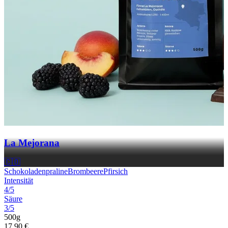
La Mejorana
🇨🇴
Schokoladenpraline
Brombeere
Pfirsich
Intensität
4/5
Säure
3/5
500g
17,90 €