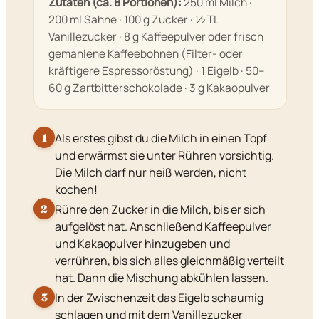
Zutaten (ca. 8 Portionen):
250 ml Milch ·
200 ml Sahne · 100 g Zucker · ½ TL
Vanillezucker · 8 g Kaffeepulver oder frisch
gemahlene Kaffeebohnen (Filter- oder
kräftigere Espressoröstung) · 1 Eigelb · 50–
60 g Zartbitterschokolade · 3 g Kakaopulver
Als erstes gibst du die Milch in einen Topf
1
und erwärmst sie unter Rühren vorsichtig.
Die Milch darf nur heiß werden, nicht
kochen!
Rühre den Zucker in die Milch, bis er sich
2
aufgelöst hat. Anschließend Kaffeepulver
und Kakaopulver hinzugeben und
verrühren, bis sich alles gleichmäßig verteilt
hat. Dann die Mischung abkühlen lassen.
In der Zwischenzeit das Eigelb schaumig
3
schlagen und mit dem Vanillezucker