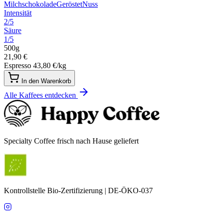
Milchschokolade
Geröstet
Nuss
Intensität
2/5
Säure
1/5
500g
21,90 €
Espresso
43,80 €/kg
In den Warenkorb
Alle Kaffees entdecken
Specialty Coffee frisch nach Hause geliefert
Kontrollstelle Bio-Zertifizierung | DE-ÖKO-037