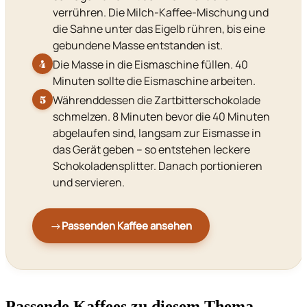
verrühren. Die Milch-Kaffee-Mischung und
die Sahne unter das Eigelb rühren, bis eine
gebundene Masse entstanden ist.
Die Masse in die Eismaschine füllen. 40
4
Minuten sollte die Eismaschine arbeiten.
Währenddessen die Zartbitterschokolade
5
schmelzen. 8 Minuten bevor die 40 Minuten
abgelaufen sind, langsam zur Eismasse in
das Gerät geben – so entstehen leckere
Schokoladensplitter. Danach portionieren
und servieren.
→
Passenden Kaffee ansehen
Passende Kaffees zu diesem Thema