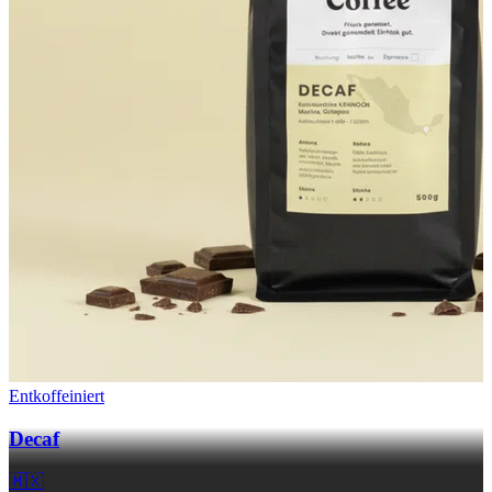
Entkoffeiniert
Decaf
🇲🇽