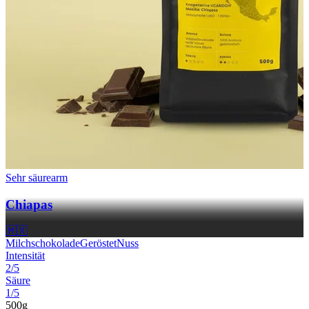
Sehr säurearm
Chiapas
🇲🇽
Milchschokolade
Geröstet
Nuss
Intensität
2/5
Säure
1/5
500g