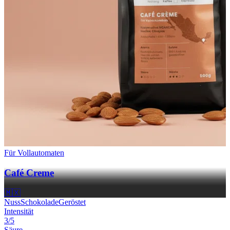
Für Vollautomaten
Café Creme
🇲🇽
Nuss
Schokolade
Geröstet
Intensität
3/5
Säure