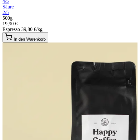
4/5
Säure
2/5
500g
19,90 €
Espresso
39,80 €/kg
In den Warenkorb