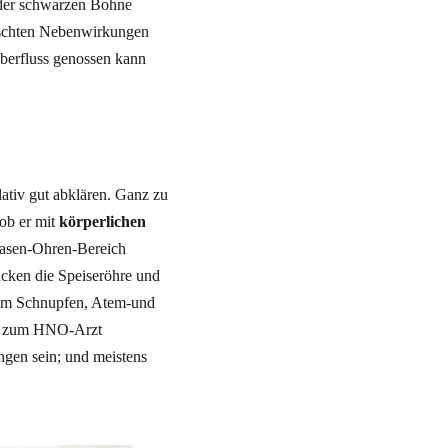
 der schwarzen Bohne
ünschten Nebenwirkungen
Überfluss genossen kann
ativ gut abklären. Ganz zu
ob er mit
körperlichen
Nasen-Ohren-Bereich
cken die Speiseröhre und
chem Schnupfen, Atem-und
ng zum HNO-Arzt
gen sein; und meistens