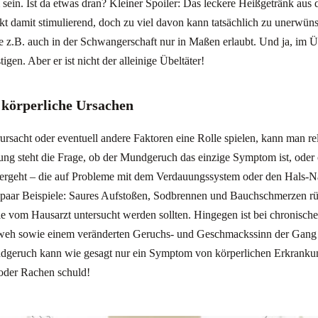
ein. Ist da etwas dran? Kleiner Spoiler: Das leckere Heißgetränk aus
irkt damit stimulierend, doch zu viel davon kann tatsächlich zu unerw
e z.B. auch in der Schwangerschaft nur in Maßen erlaubt. Und ja, im 
en. Aber er ist nicht der alleinige Übeltäter!
 körperliche Ursachen
sacht oder eventuell andere Faktoren eine Rolle spielen, kann man rel
ng steht die Frage, ob der Mundgeruch das einzige Symptom ist, oder 
ergeht – die auf Probleme mit dem Verdauungssystem oder den Hals-
 paar Beispiele: Saures Aufstoßen, Sodbrennen und Bauchschmerzen rü
e vom Hausarzt untersucht werden sollten. Hingegen ist bei chronis
weh sowie einem veränderten Geruchs- und Geschmackssinn der Ga
geruch kann wie gesagt nur ein Symptom von körperlichen Erkrankun
 oder Rachen schuld!