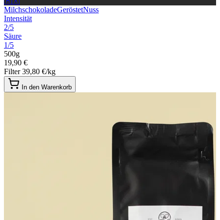
🇲🇽
Milchschokolade
Geröstet
Nuss
Intensität
2/5
Säure
1/5
500g
19,90 €
Filter
39,80 €/kg
In den Warenkorb