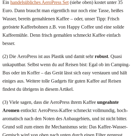
Ein
handelsübliches AeroPress Set
(siehe oben) kostet unter 35
Euro. Dann braucht man eigentlich nur noch eine Tasse, heißes
Wasser, bereits gemahlenen Kaffee – oder, unser Tipp: Frisch
geröstete Kaffeebohnen z.B. von Happy Coffee und eine solide
Kaffeemühle. Denn frisch gemahlen schmeckt Kaffee einfach
besser.
(2) Die AeroPress ist aus Plastik und damit sehr
robust
. Quasi
unkaputtbar. Selbst wenn du auf Reisen bist: Egal ob im Camping-
Bus oder im Koffer – das Gerät lässt sich easy verstauen und hält
einiges aus. Weitere tolle Gadgets für guten Kaffee auf Reisen
findest du übrigens in diesem Artikel.
(3) Viele sagen, dass die AeroPress ihrem Kaffee
ungeahnte
Aromen
entlockt: AeroPress-Kaffee schmeckt vollmundig, hoch-
aromatisch nach den Noten des Anbaugebiets, und ist nicht bitter.
Grund soll zum einen ihr Mechanismus sein: Das Kaffee-Wasser-
Gemisch wird von oben nach unten durch einen Filter gepresst,