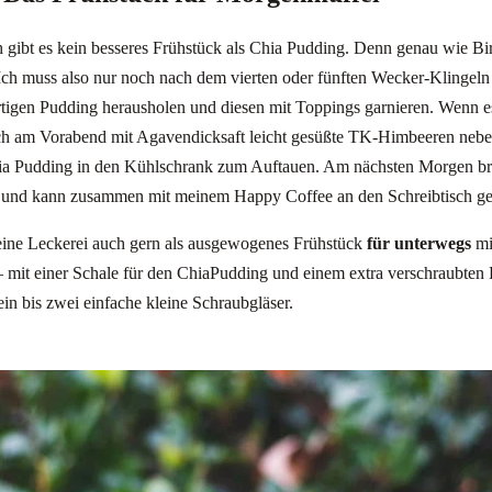
gibt es kein besseres Frühstück als Chia Pudding. Denn genau wie Bir
Ich muss also nur noch nach dem vierten oder fünften Wecker-Klingeln
rtigen Pudding herausholen und diesen mit Toppings garnieren. Wenn 
 ich am Vorabend mit Agavendicksaft leicht gesüßte TK-Himbeeren neb
ia Pudding in den Kühlschrank zum Auftauen. Am nächsten Morgen bra
 und kann zusammen mit meinem Happy Coffee an den Schreibtisch g
leine Leckerei auch gern als ausgewogenes Frühstück
für unterwegs
mi
 mit einer Schale für den ChiaPudding und einem extra verschraubten 
ein bis zwei einfache kleine Schraubgläser.