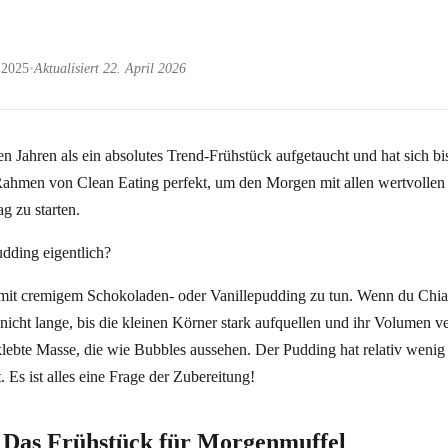
 2025
•
Aktualisiert 22. April 2026
n Jahren als ein absolutes Trend-Frühstück aufgetaucht und hat sich bis
m Rahmen von Clean Eating perfekt, um den Morgen mit allen wertvollen
g zu starten.
dding eigentlich?
s mit cremigem Schokoladen- oder Vanillepudding zu tun. Wenn du Chi
 nicht lange, bis die kleinen Körner stark aufquellen und ihr Volumen v
rklebte Masse, die wie Bubbles aussehen. Der Pudding hat relativ weni
t. Es ist alles eine Frage der Zubereitung!
: Das Frühstück für Morgenmuffel