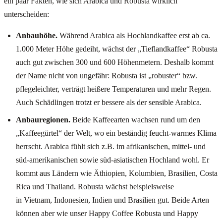
ein paar Fakten, wie sich Arabica und Robusta wirklich
unterscheiden:
Anbauhöhe.
Während Arabica als Hochlandkaffee erst ab ca.
1.000 Meter Höhe gedeiht, wächst der „Tieflandkaffee“ Robusta
auch gut zwischen 300 und 600 Höhenmetern. Deshalb kommt
der Name nicht von ungefähr: Robusta ist „robuster“ bzw.
pflegeleichter, verträgt heißere Temperaturen und mehr Regen.
Auch Schädlingen trotzt er bessere als der sensible Arabica.
Anbauregionen.
Beide Kaffeearten wachsen rund um den
„Kaffeegürtel“ der Welt, wo ein beständig feucht-warmes Klima
herrscht. Arabica fühlt sich z.B. im afrikanischen, mittel- und
süd-amerikanischen sowie süd-asiatischen Hochland wohl. Er
kommt aus Ländern wie Äthiopien, Kolumbien, Brasilien, Costa
Rica und Thailand. Robusta wächst beispielsweise
in Vietnam, Indonesien, Indien und Brasilien gut. Beide Arten
können aber wie unser Happy Coffee Robusta und Happy