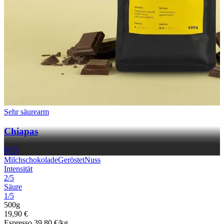
Sehr säurearm
Chiapas
🇲🇽
Milchschokolade
Geröstet
Nuss
Intensität
2/5
Säure
1/5
500g
19,90 €
Espresso
39,80 €/kg