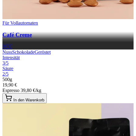
Für Vollautomaten
Café Creme
🇲🇽
Nuss
Schokolade
Geröstet
Intensität
3/5
Säure
2/5
500g
19,90 €
Espresso
39,80 €/kg
In den Warenkorb