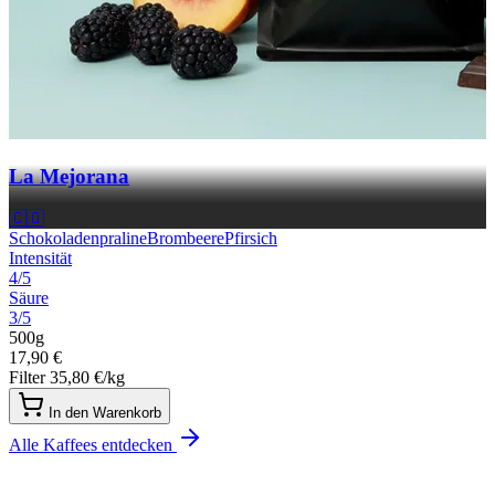
La Mejorana
🇨🇴
Schokoladenpraline
Brombeere
Pfirsich
Intensität
4/5
Säure
3/5
500g
17,90 €
Filter
35,80 €/kg
In den Warenkorb
Alle Kaffees entdecken