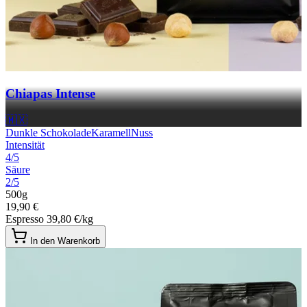
Chiapas Intense
🇲🇽
Dunkle Schokolade
Karamell
Nuss
Intensität
4/5
Säure
2/5
500g
19,90 €
Espresso
39,80 €/kg
In den Warenkorb