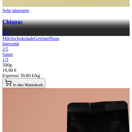
Sehr säurearm
Chiapas
🇲🇽
Milchschokolade
Geröstet
Nuss
Intensität
2/5
Säure
1/5
500g
19,90 €
Espresso
39,80 €/kg
In den Warenkorb